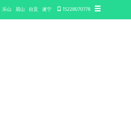
乐山
眉山
自贡
遂宁
15228070778