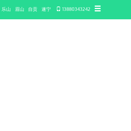
乐山
眉山
自贡
遂宁
13880343242